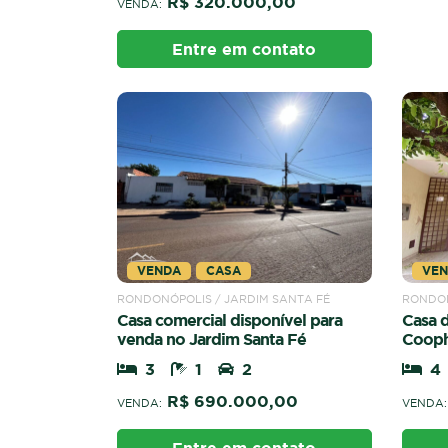
R$ 320.000,00
VENDA:
Entre em contato
VENDA
CASA
VE
RONDONÓPOLIS / JARDIM SANTA FÉ
RONDO
Casa comercial disponível para
Casa d
venda no Jardim Santa Fé
Coop
3
1
2
4
R$ 690.000,00
VENDA:
VENDA: