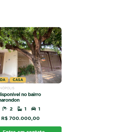
NDA
CASA
NÓPOLIS
isponível no bairro
harondon
2
1
1
R$ 700.000,00