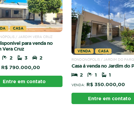
NDA
CASA
ÓPOLIS / JARDIM VERA CRUZ
isponível para venda no
m Vera Cruz
VENDA
CASA
2
3
2
RONDONÓPOLIS / JARDIM DO PAR
Casa á venda no Jardim do 
R$ 790.000,00
2
1
1
Entre em contato
R$ 350.000,00
VENDA:
Entre em contato