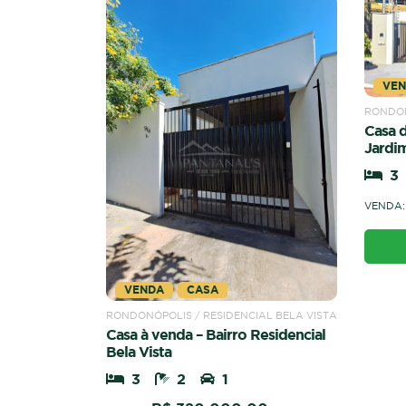
VE
RONDON
Casa d
Jardi
3
VENDA:
VENDA
CASA
RONDONÓPOLIS / RESIDENCIAL BELA VISTA
Casa à venda – Bairro Residencial
Bela Vista
3
2
1