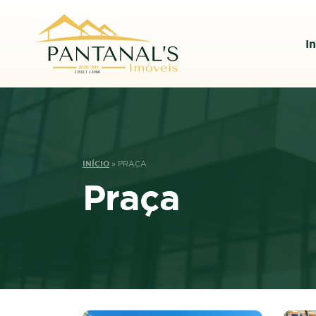
In
INÍCIO
»
PRAÇA
Praça