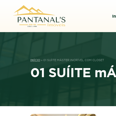
In
INÍCIO
»
01 SUÍITE MÁSTER INCRÍVEL COM CLOSET
01 SUÍITE mÁs