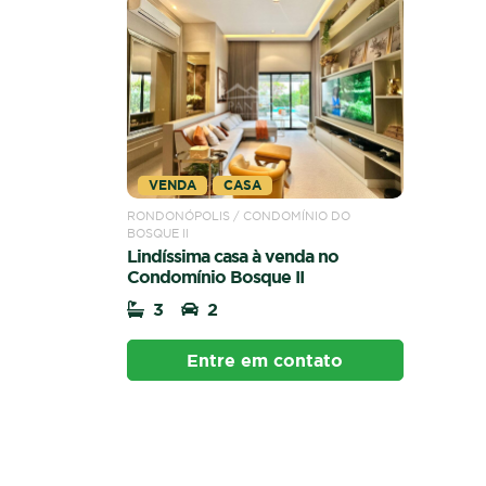
VENDA
CASA
RONDONÓPOLIS / CONDOMÍNIO DO
BOSQUE II
Lindíssima casa à venda no
Condomínio Bosque II
3
2
Entre em contato