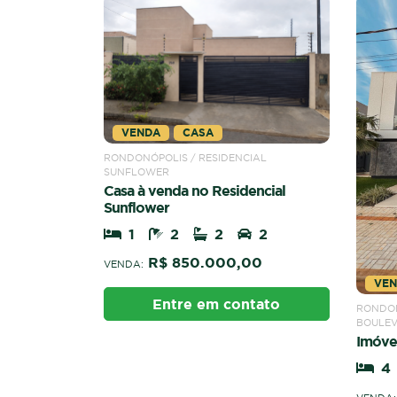
VENDA
CASA
RONDONÓPOLIS / RESIDENCIAL
SUNFLOWER
Casa à venda no Residencial
Sunflower
1
2
2
2
R$ 850.000,00
VENDA:
VE
Entre em contato
RONDON
BOULE
Imóve
4