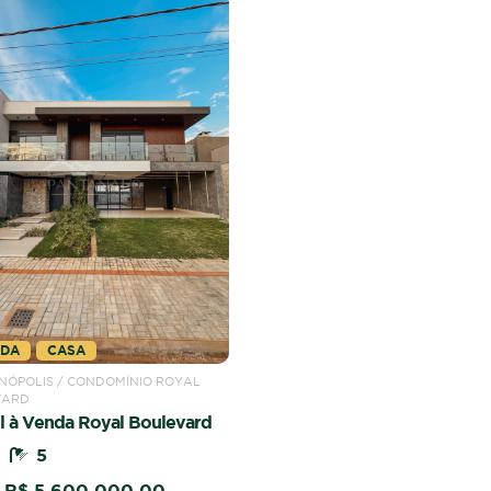
NDA
CASA
ÓPOLIS / CONDOMÍNIO ROYAL
VARD
l à Venda Royal Boulevard
5
R$ 5.600.000,00