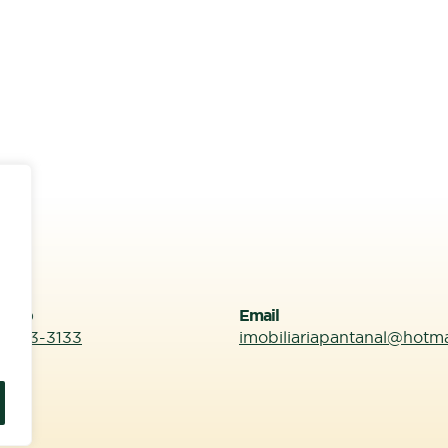
sApp
Email
99613-3133
imobiliariapantanal@hotm