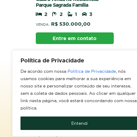
Parque Sagrada Família
2
2
1
3
R$ 530.000,00
VENDA:
Entre em contato
Política de Privacidade
De acordo com nossa
Política de Privacidade
, nós
usamos cookies para melhorar a sua experiência em
nosso site e personalizar conteúdo de seu interesse,
sem a coleta de dados pessoais. Ao clicar em qualquer
What
Av. Paulo VI, 54 - Parque Real
link nesta página, você estará concordando com nossa
(66) 
Rondonópolis/MT
política.
CEP: 78740-330
Como chegar
Entendi