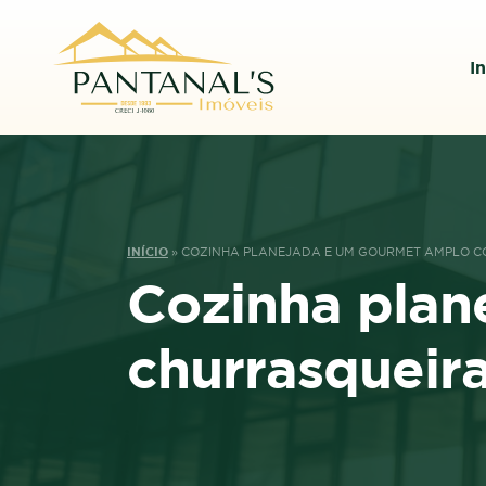
In
INÍCIO
»
COZINHA PLANEJADA E UM GOURMET AMPLO C
Cozinha plan
churrasqueir