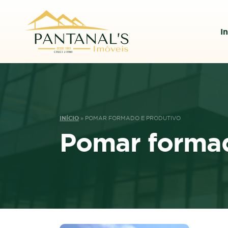
In
INÍCIO
»
POMAR FORMADO E PRODUTIVO
Pomar formad