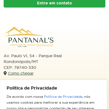
Entre em contato
Av. Paulo VI, 54 - Parque Real
Rondonópolis/MT
CEP: 78740-330
Como chegar
WhatsApp
Política de Privacidade
(66) 99613-3133
De acordo com nossa
Política de Privacidade
, nós
Email
usamos cookies para melhorar a sua experiência em
imobiliariapantanal@hotmail.com
nosso site e personalizar conteúdo de seu interesse,