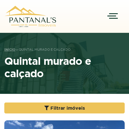
INÍCIO
»
QUINTAL MURADO E CALÇADO
Quintal murado e
calçado
Filtrar imóveis