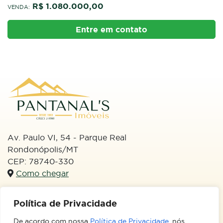
R$ 1.080.000,00
VENDA:
Entre em contato
Av. Paulo VI, 54 - Parque Real
Rondonópolis/MT
CEP: 78740-330
Como chegar
WhatsApp
Política de Privacidade
(66) 99613-3133
De acordo com nossa
Política de Privacidade
, nós