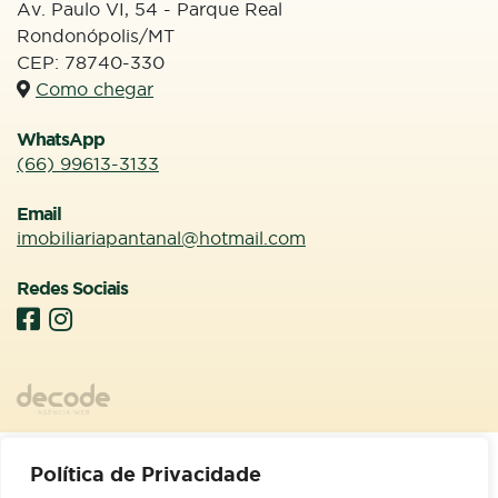
Av. Paulo VI, 54 - Parque Real
Rondonópolis/MT
CEP: 78740-330
Como chegar
WhatsApp
(66) 99613-3133
ALUGUEL
SALA COMERCIAL
Email
RONDONÓPOLIS / CENTRO
imobiliariapantanal@hotmail.com
Sala comercial toda mobiliada para escritório disponível
para locação e venda.
Redes Sociais
R$ 650.000,00
VENDA:
R$ 5.000,00
ALUGUEL:
Entre em contato
Política de Privacidade