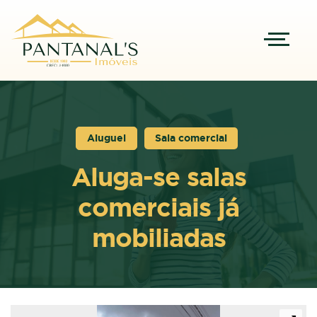
Aluguel
Sala comercial
Aluga-se salas
comerciais já
mobiliadas