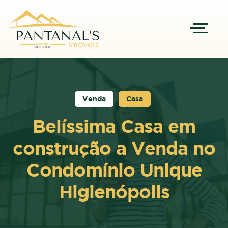
Venda
Casa
Belíssima Casa em
construção a Venda no
Condomínio Unique
Higienópolis