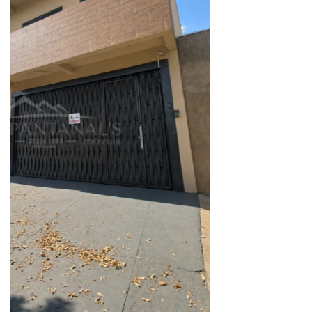
Av. Paulo VI, 54 - Parque Real
Rondonópolis/MT
CEP: 78740-330
Como chegar
WhatsApp
(66) 99613-3133
Email
imobiliariapantanal@hotmail.com
Redes Sociais