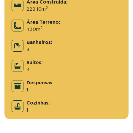
Área Construída:
2
228,16m
Área Terreno:
2
430m
Banheiros:
3
Suítes:
3
Despensas:
1
Cozinhas:
1