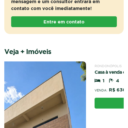
mensagem e um consultor entrará em
contato com você imediatamente!
Entre em contato
Veja + Imóveis
VENDA
CASA
RONDONÓPOLIS
Casa à venda excelente para ponto comercial
1
4
2
R$ 630.000,00
VENDA:
Entre em contato