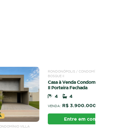
VENDA
RONDONÓPOL
Imóvel à v
1
2
R$ 3
VENDA:
Ent
LA