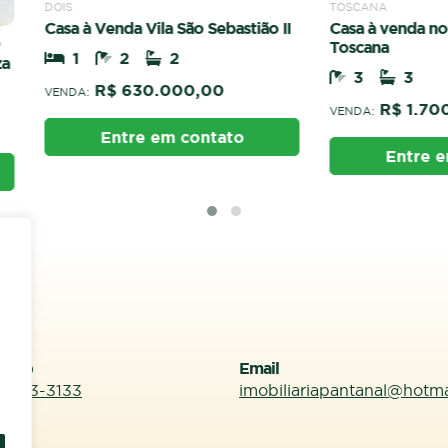
TOSCANA
 Venda Vila São Sebastião II
Casa à venda no Condomínio
Toscana
2
2
3
3
R$ 630.000,00
R$ 1.700.000,00
VENDA:
Entre em contato
Entre em contato
sApp
Email
99613-3133
imobiliariapantanal@hotm