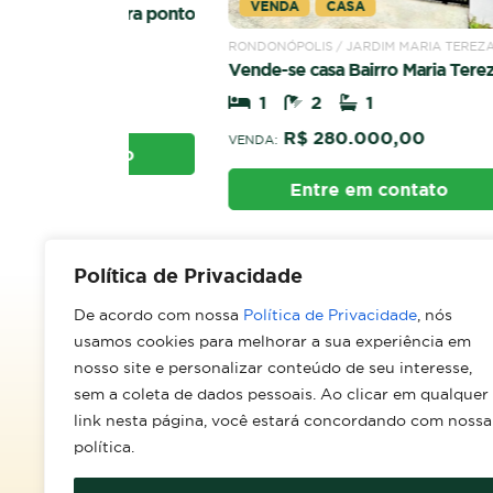
VENDA
CASA
DOIS
e para ponto
Casa à
RONDONÓPOLIS / JARDIM MARIA TEREZA
1
Vende-se casa Bairro Maria Tereza
00
1
2
1
VENDA:
R$ 280.000,00
VENDA:
tato
Entre em contato
Política de Privacidade
De acordo com nossa
Política de Privacidade
, nós
usamos cookies para melhorar a sua experiência em
nosso site e personalizar conteúdo de seu interesse,
sem a coleta de dados pessoais. Ao clicar em qualquer
What
Av. Paulo VI, 54 - Parque Real
link nesta página, você estará concordando com nossa
(66) 
Rondonópolis/MT
política.
CEP: 78740-330
Como chegar