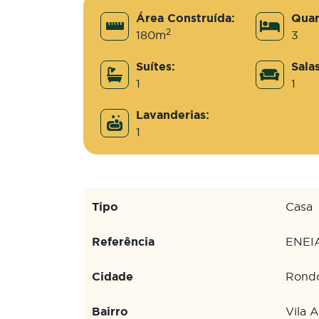
Área Construída:
Quar
2
180m
3
Suítes:
Salas
1
1
Lavanderias:
1
Tipo
Casa
Referência
ENEI
Cidade
Rondo
Bairro
Vila A