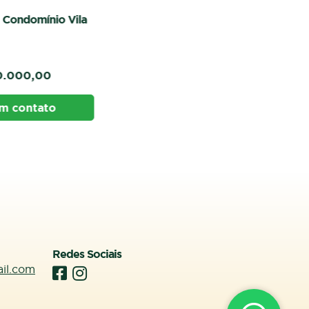
 Vila
VENDA
CASA
RONDONÓPOLIS / CONDOMÍNIO DO
BOSQUE II
Casa à Venda Condomínio Bosque
II Porteira Fechada
4
4
R$ 3.900.000,00
VENDA:
Entre em contato
Redes Sociais
ail.com