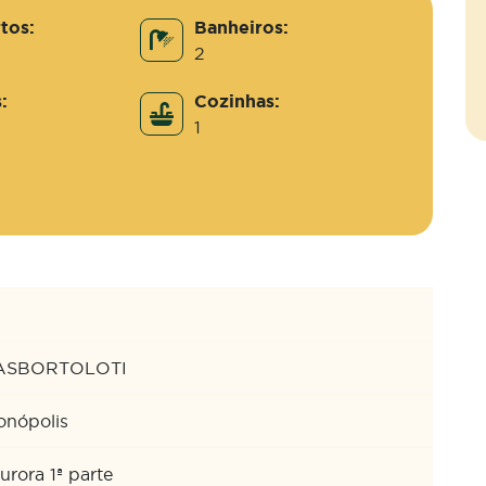
tos:
Banheiros:
2
:
Cozinhas:
1
ASBORTOLOTI
nópolis
urora 1ª parte