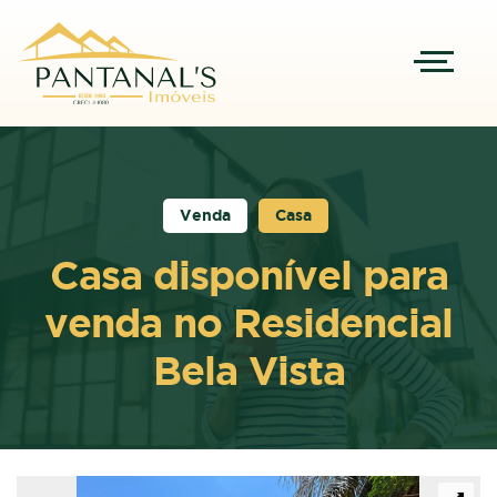
Venda
Casa
Casa disponível para
venda no Residencial
Bela Vista