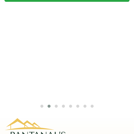
Av. Paulo VI, 54 - Parque Real
Rondonópolis/MT
CEP: 78740-330
Como chegar
WhatsApp
(66) 99613-3133
Email
imobiliariapantanal@hotmail.com
Redes Sociais