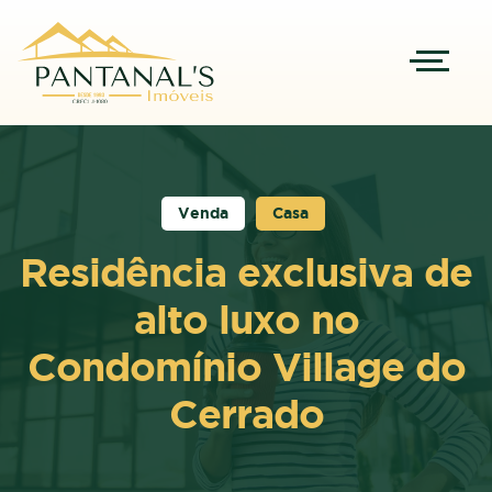
Venda
Casa
Residência exclusiva de
alto luxo no
Condomínio Village do
Cerrado