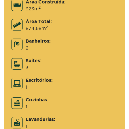
Área Construída:
2
323m
Área Total:
2
874,68m
Banheiros:
2
Suítes:
3
Escritórios:
1
Cozinhas:
1
Lavanderias:
1