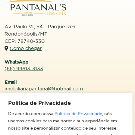
RONDONÓPOLIS / RESIDENCIAL CONJUNTO SÃO JOSÉ
Lote à venda Conjunto São José
Av. Paulo VI, 54 - Parque Real
Rondonópolis/MT
R$ 135.000,00
VENDA:
CEP: 78740-330
Como chegar
Entre em contato
WhatsApp
(66) 99613-3133
Email
imobiliariapantanal@hotmail.com
Redes Sociais
Política de Privacidade
De acordo com nossa
Política de Privacidade
, nós
usamos cookies para melhorar a sua experiência em
nosso site e personalizar conteúdo de seu interesse,