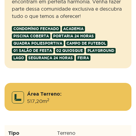
encontram em perfeita harmonia. Venha fazer
parte dessa comunidade exclusiva e descubra
tudo o que temos a oferecer!
CONDOMÍNIO FECHADO
ACADEMIA
PISCINA COBERTA
PORTARIA 24 HORAS
QUADRA POLIESPORTIVA
CAMPO DE FUTEBOL
01 SALÃO DE FESTA
02 QUIOSQUE
PLAYGROUND
LAGO
SEGURANÇA 24 HORAS
FEIRA
Área Terreno:
2
517,20m
Tipo
Terreno