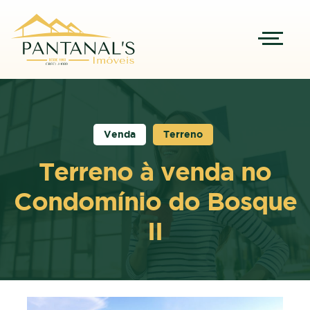
Venda
Terreno
Terreno à venda no
Condomínio do Bosque
II