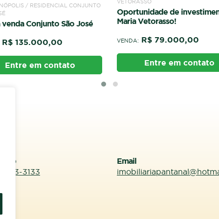
Ágio de 1 Lote no Condomín
ASSO
Natura
unidade de investimento no
Vetorasso!
R$ 127.000,00
VENDA:
R$ 79.000,00
Entre em contato
Entre em contato
sApp
Email
99613-3133
imobiliariapantanal@hotm