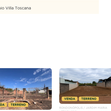
o Villa Toscana
TERRENO
NDA
TERRENO
RONDONÓPOLIS
ÓPOLIS / JARDIM MARIA