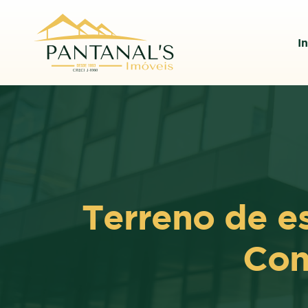
In
Terreno de e
Con