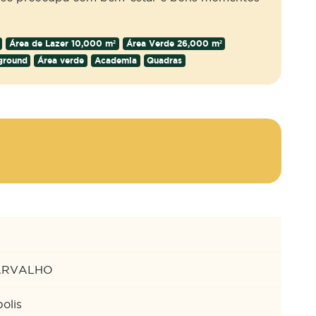
Área de Lazer 10,000 m²
Área Verde 26,000 m²
ground
Área verde
Academia
Quadras
ARVALHO
olis