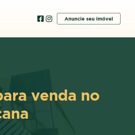
Anuncie seu imóvel
para venda no
cana