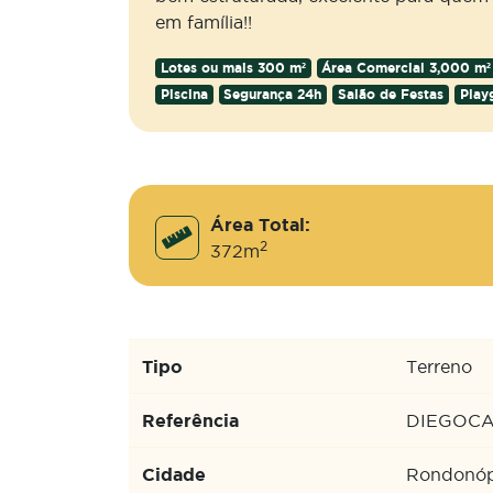
em família!!
Lotes ou mais 300 m²
Área Comercial 3,000 m²
Piscina
Segurança 24h
Salão de Festas
Play
Área Total:
2
372m
Tipo
Terreno
Referência
DIEGOC
Cidade
Rondonóp