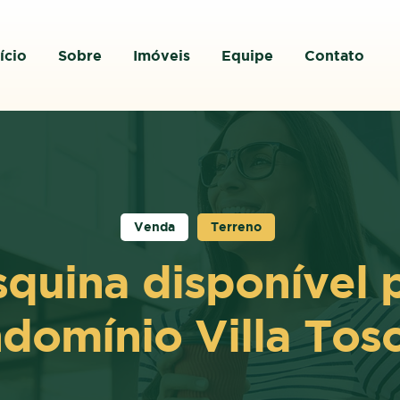
ício
Sobre
Imóveis
Equipe
Contato
Venda
Terreno
squina disponível 
domínio Villa Tos