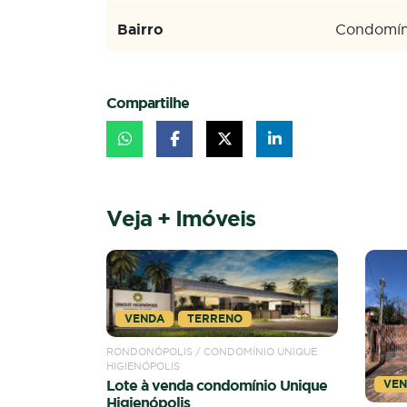
Bairro
Condomíni
Compartilhe
Veja + Imóveis
IO UNIQUE
VE
nio Unique
VENDA
TERRENO
RONDON