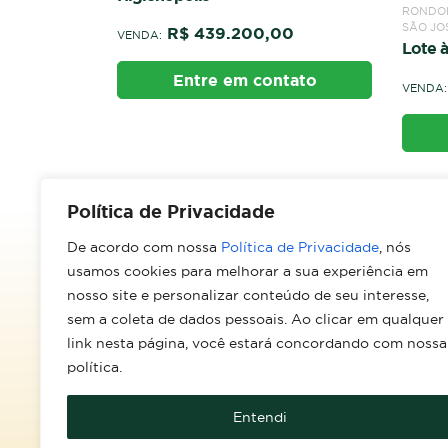
VETOR
RONDONÓPOLIS / RESIDENCIAL CONJUNTO
Oport
SÃO JOSÉ
0
Maria 
Lote à venda Conjunto São José
tato
VENDA:
R$ 135.000,00
VENDA:
Entre em contato
Política de Privacidade
De acordo com nossa
Política de Privacidade
, nós
usamos cookies para melhorar a sua experiência em
nosso site e personalizar conteúdo de seu interesse,
sem a coleta de dados pessoais. Ao clicar em qualquer
What
Av. Paulo VI, 54 - Parque Real
link nesta página, você estará concordando com nossa
(66) 
Rondonópolis/MT
política.
CEP: 78740-330
Como chegar
Entendi