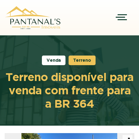
Venda
Terreno
Terreno disponível para
venda com frente para
a BR 364