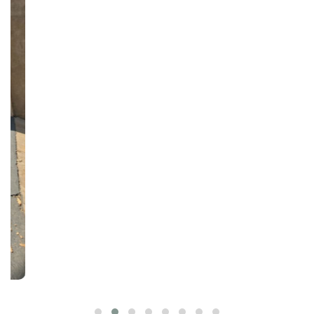
Av. Paulo VI, 54 - Parque Real
Rondonópolis/MT
CEP: 78740-330
Como chegar
WhatsApp
(66) 99613-3133
Email
imobiliariapantanal@hotmail.com
Redes Sociais