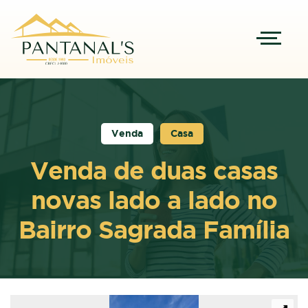
Venda
Casa
Venda de duas casas
novas lado a lado no
Bairro Sagrada Família