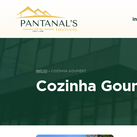
In
INÍCIO
»
COZINHA GOUMERT
Cozinha Gou