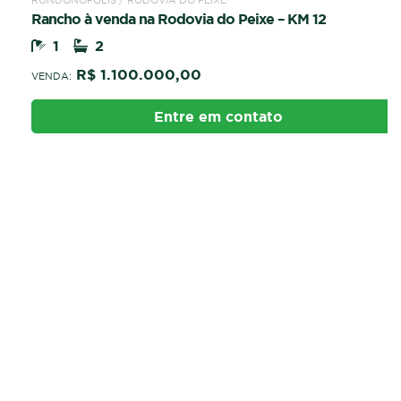
Rancho à venda na Rodovia do Peixe – KM 12
1
2
R$ 1.100.000,00
VENDA:
Entre em contato
Av. Paulo VI, 54 - Parque Real
Rondonópolis/MT
CEP: 78740-330
Como chegar
WhatsApp