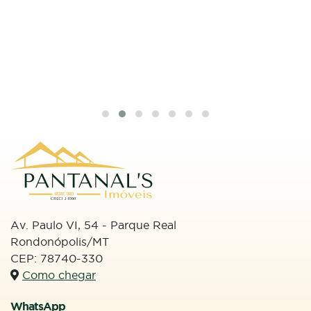
(66) 99613-3133
Email
imobiliariapantanal@hotmail.com
Redes Sociais