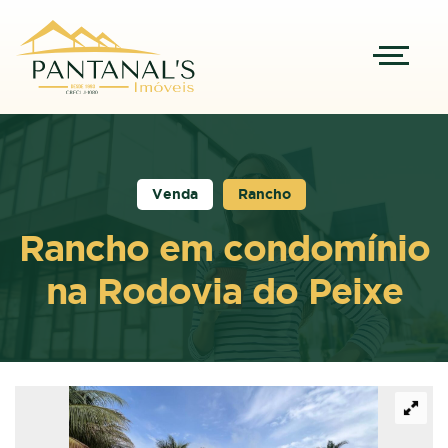
Venda
Rancho
Rancho em condomínio
na Rodovia do Peixe